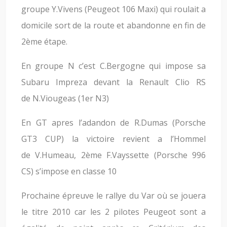
groupe Y.Vivens (Peugeot 106 Maxi) qui roulait a
domicile sort de la route et abandonne en fin de
2ème étape.
En groupe N c’est C.Bergogne qui impose sa
Subaru Impreza devant la Renault Clio RS
de N.Viougeas (1er N3)
En GT apres l’adandon de R.Dumas (Porsche
GT3 CUP) la victoire revient a l’Hommel
de V.Humeau, 2ème F.Vayssette (Porsche 996
CS) s’impose en classe 10
Prochaine épreuve le rallye du Var où se jouera
le titre 2010 car les 2 pilotes Peugeot sont a